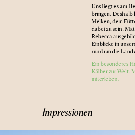
Uns liegt es am H
bringen. Deshalb 
Melken, dem Fütte
dabei zu sein. Mat
Rebecca ausgebild
Einblicke in unse
rund um die Landw
Ein besonderes Hi
Kälber zur Welt. 
miterleben.
Impressionen