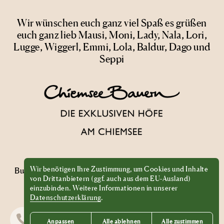
Wir wünschen euch ganz viel Spaß es grüßen
euch ganz lieb Mausi, Moni, Lady, Nala, Lori,
Lugge, Wiggerl, Emmi, Lola, Baldur, Dago und
Seppi
Wir benötigen Ihre Zustimmung, um Cookies und Inhalte
Buchen
Anfragen
Anreise
Fragen?
Gutscheine
Presse
Jobs
von Drittanbietern (ggf. auch aus dem EU-Ausland)
Partner
AGB
Impressum
Datenschutz
einzubinden. Weitere Informationen in unserer
Datenschutzerklärung
.
Anpassen
Alle ablehnen
Alle zustimmen