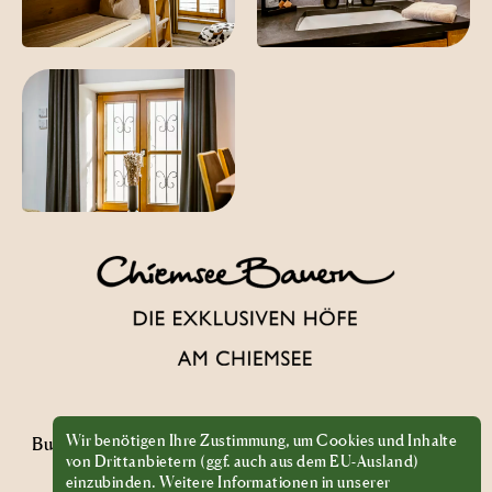
Wir benötigen Ihre Zustimmung, um Cookies und Inhalte
Buchen
Anfragen
Anreise
Fragen?
Gutscheine
Presse
Jobs
von Drittanbietern (ggf. auch aus dem EU-Ausland)
Partner
AGB
Impressum
Datenschutz
einzubinden. Weitere Informationen in unserer